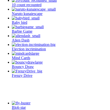
10 count recounted
Naruto kunaiescape
Baby bird
Barbie Game
Alien Dash
Election incrimination
Mind Cards
Bouncy Draw
Frenzy Drive
Blob star