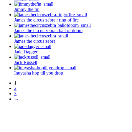
Jimmy the fin
James the circus zebra : ring of fire
James the circus zebra : ball of doom
James the circus zebra
Jade Dagger
Jack Russell
Inuyasha hop till you drop
1
2
3
→