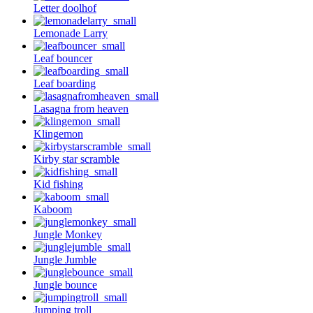
Letter doolhof
Lemonade Larry
Leaf bouncer
Leaf boarding
Lasagna from heaven
Klingemon
Kirby star scramble
Kid fishing
Kaboom
Jungle Monkey
Jungle Jumble
Jungle bounce
Jumping troll