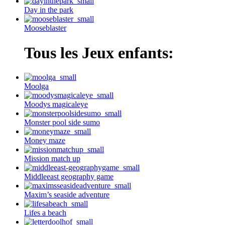
Day in the park
Mooseblaster
Tous les Jeux enfants:
Moolga
Moodys magicaleye
Monster pool side sumo
Money maze
Mission match up
Middleeast geography game
Maxim’s seaside adventure
Lifes a beach