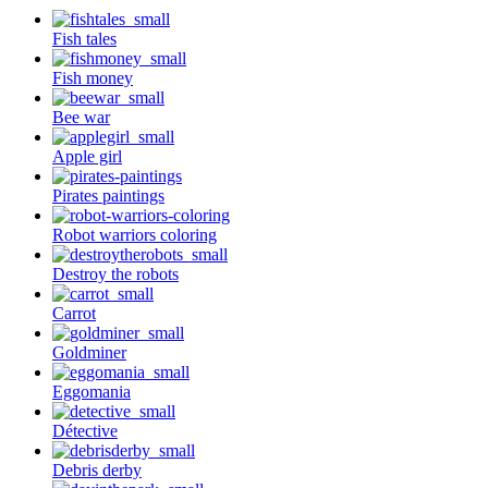
Fish tales
Fish money
Bee war
Apple girl
Pirates paintings
Robot warriors coloring
Destroy the robots
Carrot
Goldminer
Eggomania
Détective
Debris derby