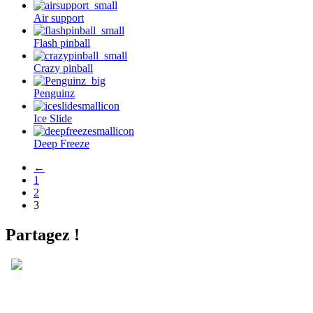
Air support
Flash pinball
Crazy pinball
Penguinz
Ice Slide
Deep Freeze
←
1
2
3
Partagez !