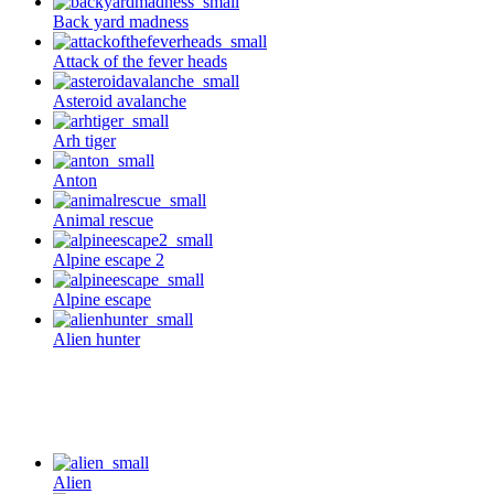
Back yard madness
Attack of the fever heads
Asteroid avalanche
Arh tiger
Anton
Animal rescue
Alpine escape 2
Alpine escape
Alien hunter
Alien