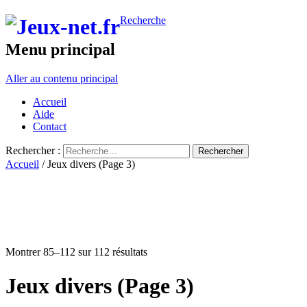
Recherche
Menu principal
Aller au contenu principal
Accueil
Aide
Contact
Rechercher :
Accueil
/ Jeux divers (Page 3)
Montrer 85–112 sur 112 résultats
Jeux divers (Page 3)