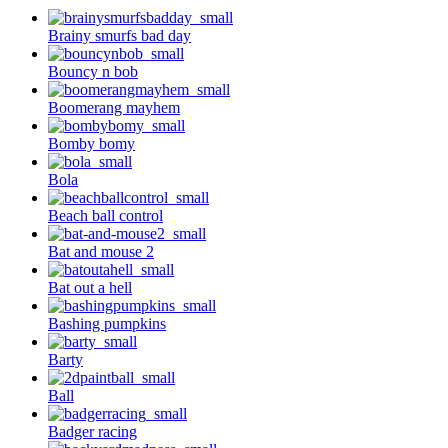
Brainy smurfs bad day
Bouncy n bob
Boomerang mayhem
Bomby bomy
Bola
Beach ball control
Bat and mouse 2
Bat out a hell
Bashing pumpkins
Barty
Ball
Badger racing