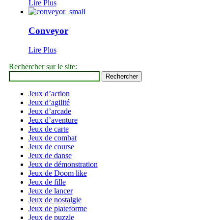
Lire Plus
Conveyor
Lire Plus
Rechercher sur le site:
Jeux d’action
Jeux d’agilité
Jeux d’arcade
Jeux d’aventure
Jeux de carte
Jeux de combat
Jeux de course
Jeux de danse
Jeux de démonstration
Jeux de Doom like
Jeux de fille
Jeux de lancer
Jeux de nostalgie
Jeux de plateforme
Jeux de puzzle