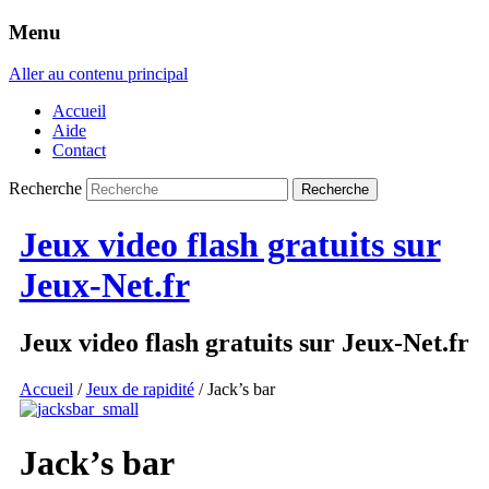
Menu
Aller au contenu principal
Accueil
Aide
Contact
Recherche
Jeux video flash gratuits sur
Jeux-Net.fr
Jeux video flash gratuits sur Jeux-Net.fr
Accueil
/
Jeux de rapidité
/ Jack’s bar
Jack’s bar