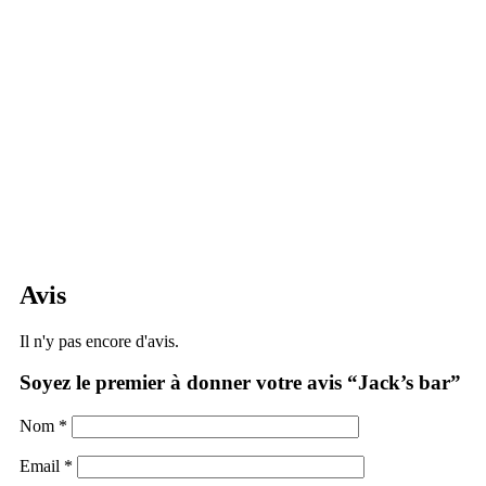
Avis
Il n'y pas encore d'avis.
Soyez le premier à donner votre avis “Jack’s bar”
Nom
*
Email
*