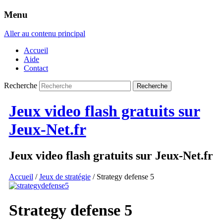
Menu
Aller au contenu principal
Accueil
Aide
Contact
Recherche
Jeux video flash gratuits sur
Jeux-Net.fr
Jeux video flash gratuits sur Jeux-Net.fr
Accueil
/
Jeux de stratégie
/ Strategy defense 5
Strategy defense 5