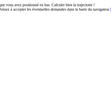
que vous avez positionné en bas. Calculer bien la trajectoire !
. Pensez à accepter les éventuelles demandes dans la barre du navigateur