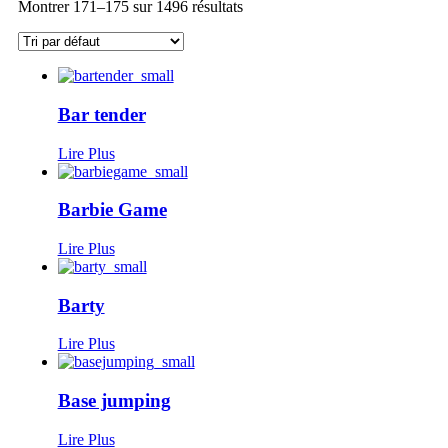
Montrer 171–175 sur 1496 résultats
Bar tender
Lire Plus
Barbie Game
Lire Plus
Barty
Lire Plus
Base jumping
Lire Plus