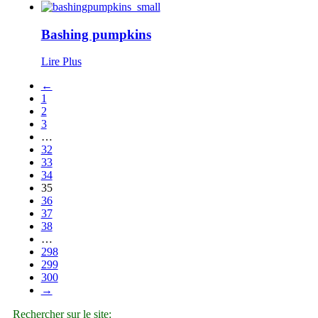
Bashing pumpkins
Lire Plus
←
1
2
3
…
32
33
34
35
36
37
38
…
298
299
300
→
Rechercher sur le site: