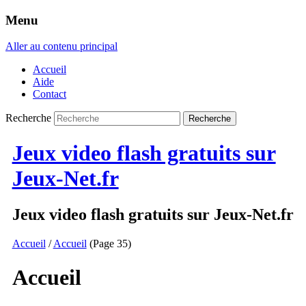
Menu
Aller au contenu principal
Accueil
Aide
Contact
Recherche
Jeux video flash gratuits sur
Jeux-Net.fr
Jeux video flash gratuits sur Jeux-Net.fr
Accueil
/
Accueil
(Page 35)
Accueil