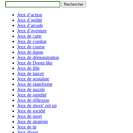
Jeux d’action
Jeux d’agilité
Jeux d’arcade
Jeux d’aventure
Jeux de carte
Jeux de combat
Jeux de course
Jeux de danse
Jeux de démonstration
Jeux de Doom like
Jeux de fille
Jeux de lancer
Jeux de nostalgie
Jeux de plateforme
Jeux de puzzle
Jeux de rapidité
Jeux de réflexion
Jeux de shoot’ em up
Jeux de société
Jeux de sport
Jeux de stratégie
Jeux de tir
Jeux divers