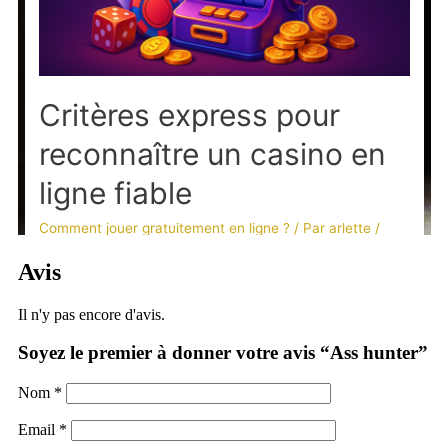
Avis
Il n'y pas encore d'avis.
Soyez le premier à donner votre avis “Ass hunter”
Nom
*
Email
*