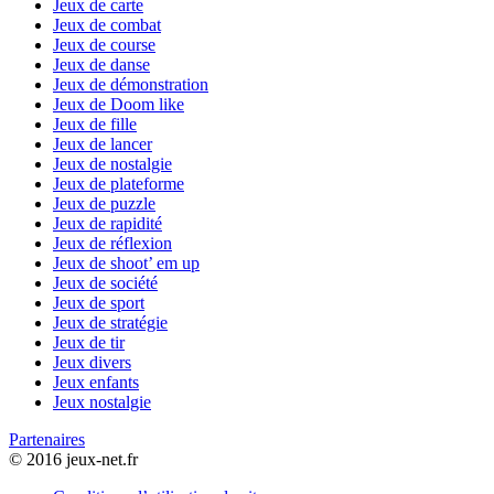
Jeux de carte
Jeux de combat
Jeux de course
Jeux de danse
Jeux de démonstration
Jeux de Doom like
Jeux de fille
Jeux de lancer
Jeux de nostalgie
Jeux de plateforme
Jeux de puzzle
Jeux de rapidité
Jeux de réflexion
Jeux de shoot’ em up
Jeux de société
Jeux de sport
Jeux de stratégie
Jeux de tir
Jeux divers
Jeux enfants
Jeux nostalgie
Partenaires
© 2016 jeux-net.fr