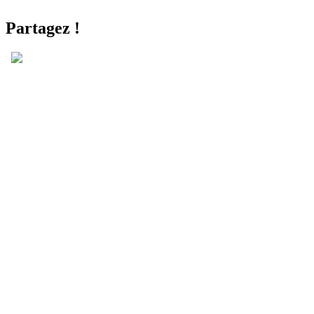
Partagez !