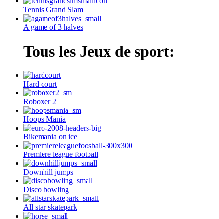
Tennis Grand Slam
A game of 3 halves
Tous les Jeux de sport:
Hard court
Roboxer 2
Hoops Mania
Bikemania on ice
Premiere league football
Downhill jumps
Disco bowling
All star skatepark