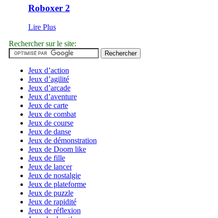
Roboxer 2
Lire Plus
Rechercher sur le site:
Jeux d’action
Jeux d’agilité
Jeux d’arcade
Jeux d’aventure
Jeux de carte
Jeux de combat
Jeux de course
Jeux de danse
Jeux de démonstration
Jeux de Doom like
Jeux de fille
Jeux de lancer
Jeux de nostalgie
Jeux de plateforme
Jeux de puzzle
Jeux de rapidité
Jeux de réflexion