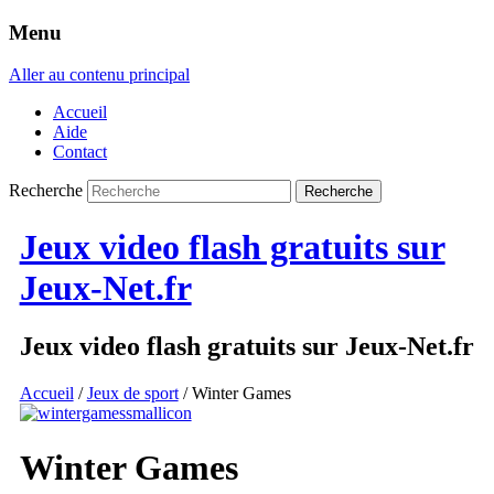
Menu
Aller au contenu principal
Accueil
Aide
Contact
Recherche
Jeux video flash gratuits sur
Jeux-Net.fr
Jeux video flash gratuits sur Jeux-Net.fr
Accueil
/
Jeux de sport
/ Winter Games
Winter Games