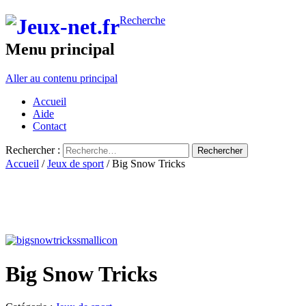
Recherche
Menu principal
Aller au contenu principal
Accueil
Aide
Contact
Rechercher :
Accueil
/
Jeux de sport
/ Big Snow Tricks
Big Snow Tricks