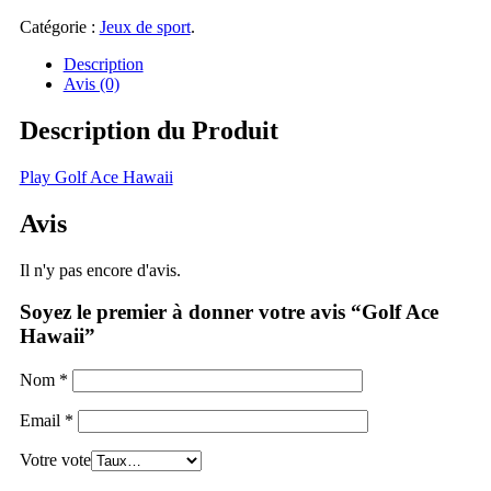
Catégorie :
Jeux de sport
.
Description
Avis (0)
Description du Produit
Play Golf Ace Hawaii
Avis
Il n'y pas encore d'avis.
Soyez le premier à donner votre avis “Golf Ace
Hawaii”
Nom
*
Email
*
Votre vote