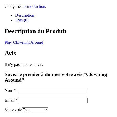
Catégorie :
Jeux d'action
.
Description
Avis (0)
Description du Produit
Play Clowning Around
Avis
Il n'y pas encore d'avis.
Soyez le premier à donner votre avis “Clowning
Around”
Nom
*
Email
*
Votre vote