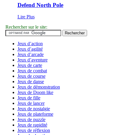
Defend North Pole
Lire Plus
Rechercher sur le site:
Jeux d’action
Jeux d’agilité
Jeux d’arcade
Jeux d’aventure
Jeux de carte
Jeux de combat
Jeux de course
Jeux de danse
Jeux de démonstration
Jeux de Doom like
Jeux de fille
Jeux de lancer
Jeux de nostalgie
Jeux de plateforme
Jeux de puzzle
Jeux de rapidité
Jeux de réflexion