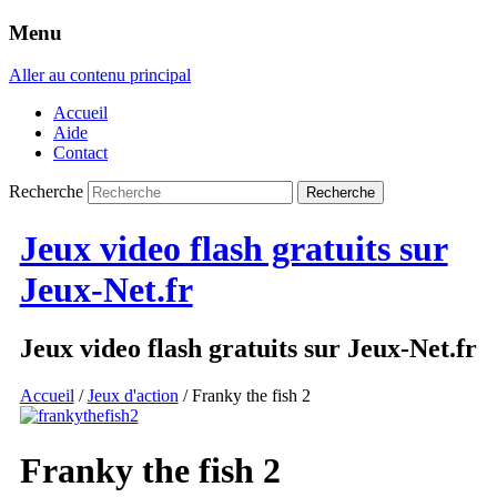
Menu
Aller au contenu principal
Accueil
Aide
Contact
Recherche
Jeux video flash gratuits sur
Jeux-Net.fr
Jeux video flash gratuits sur Jeux-Net.fr
Accueil
/
Jeux d'action
/ Franky the fish 2
Franky the fish 2