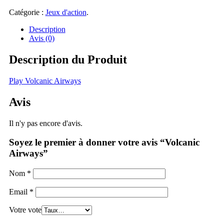
Catégorie :
Jeux d'action
.
Description
Avis (0)
Description du Produit
Play Volcanic Airways
Avis
Il n'y pas encore d'avis.
Soyez le premier à donner votre avis “Volcanic
Airways”
Nom
*
Email
*
Votre vote