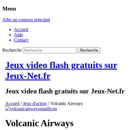
Menu
Aller au contenu principal
Accueil
Aide
Contact
Recherche
Jeux video flash gratuits sur
Jeux-Net.fr
Jeux video flash gratuits sur Jeux-Net.fr
Accueil
/
Jeux d'action
/ Volcanic Airways
Volcanic Airways