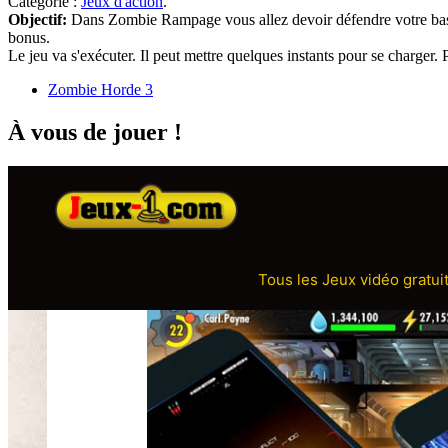
Catégorie :
Jeux d'action
.
Objectif:
Dans Zombie Rampage vous allez devoir défendre votre base
bonus.
Le jeu va s'exécuter. Il peut mettre quelques instants pour se charger
Zombie Horde 3
À vous de jouer !