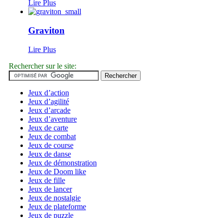
Lire Plus
Graviton
Lire Plus
Rechercher sur le site:
Jeux d’action
Jeux d’agilité
Jeux d’arcade
Jeux d’aventure
Jeux de carte
Jeux de combat
Jeux de course
Jeux de danse
Jeux de démonstration
Jeux de Doom like
Jeux de fille
Jeux de lancer
Jeux de nostalgie
Jeux de plateforme
Jeux de puzzle