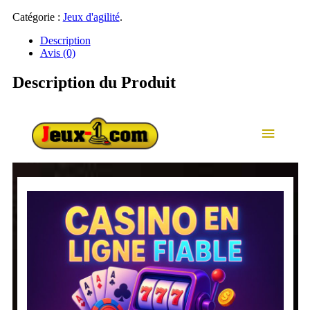
Catégorie :
Jeux d'agilité
.
Description
Avis (0)
Description du Produit