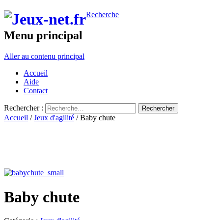
Recherche
Menu principal
Aller au contenu principal
Accueil
Aide
Contact
Rechercher :
Accueil
/
Jeux d'agilité
/ Baby chute
Baby chute