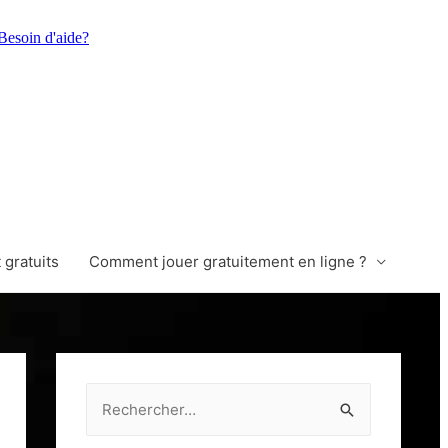
Besoin d'aide?