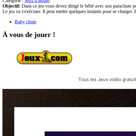
Catégorie :
Jeux d'agilité
.
Objectif:
Dans ce jeu vous devez dirigé le bébé avec son parachute pour
Le jeu va s'exécuter. Il peut mettre quelques instants pour se charger
Baby chute
À vous de jouer !