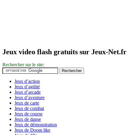
Jeux video flash gratuits sur Jeux-Net.fr
Rechercher sur le site:
Jeux d’action
Jeux d’agilité
Jeux d’arcade
Jeux d’aventure
Jeux de carte
Jeux de combat
Jeux de course
Jeux de danse
Jeux de démonstration
Jeux de Doom like