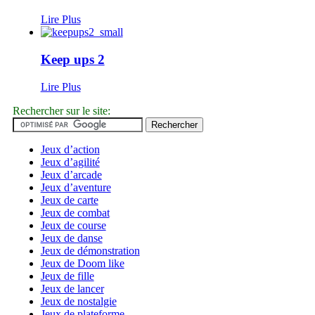
Lire Plus
Keep ups 2
Lire Plus
Rechercher sur le site:
Jeux d’action
Jeux d’agilité
Jeux d’arcade
Jeux d’aventure
Jeux de carte
Jeux de combat
Jeux de course
Jeux de danse
Jeux de démonstration
Jeux de Doom like
Jeux de fille
Jeux de lancer
Jeux de nostalgie
Jeux de plateforme