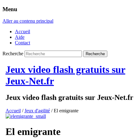
Menu
Aller au contenu principal
Accueil
Aide
Contact
Recherche
Jeux video flash gratuits sur
Jeux-Net.fr
Jeux video flash gratuits sur Jeux-Net.fr
Accueil
/
Jeux d'agilité
/ El emigrante
El emigrante