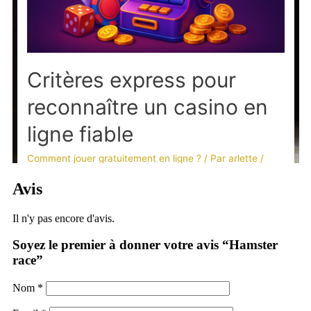
Avis
Il n'y pas encore d'avis.
Soyez le premier à donner votre avis “Hamster
race”
Nom
*