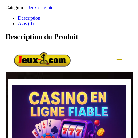
Catégorie :
Jeux d'agilité
.
Description
Avis (0)
Description du Produit