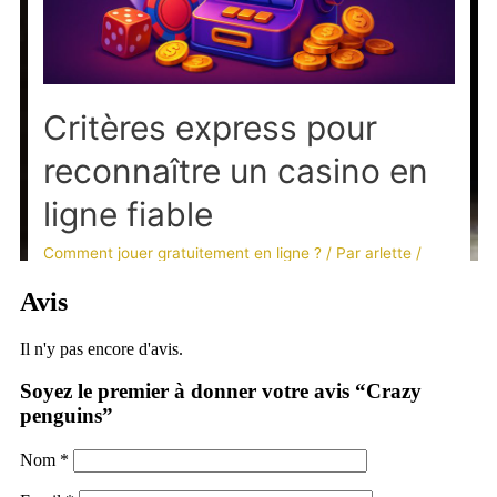
Avis
Il n'y pas encore d'avis.
Soyez le premier à donner votre avis “Crazy
penguins”
Nom
*