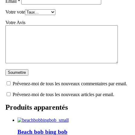
Email
*
Votre vote
Votre Avis
Prévenez-moi de tous les nouveaux commentaires par email.
Prévenez-moi de tous les nouveaux articles par email.
Produits apparentés
Beach bob bing bob