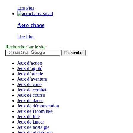
Lire Plus
Aero chaos
Lire Plus
Rechercher sur le site:
Jeux d’action
Jeux d’agilité
Jeux d’arcade
Jeux d’aventure
Jeux de carte
Jeux de combat
Jeux de course
Jeux de danse
Jeux de démonstration
Jeux de Doom like
Jeux de fille
Jeux de lancer
Jeux de nostalgie
Jeux de plateforme