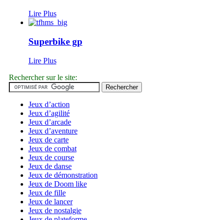
Lire Plus
Superbike gp
Lire Plus
Rechercher sur le site:
Jeux d’action
Jeux d’agilité
Jeux d’arcade
Jeux d’aventure
Jeux de carte
Jeux de combat
Jeux de course
Jeux de danse
Jeux de démonstration
Jeux de Doom like
Jeux de fille
Jeux de lancer
Jeux de nostalgie
Jeux de plateforme