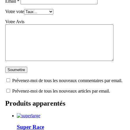
Email
*
Votre vote
Votre Avis
Prévenez-moi de tous les nouveaux commentaires par email.
Prévenez-moi de tous les nouveaux articles par email.
Produits apparentés
Super Race