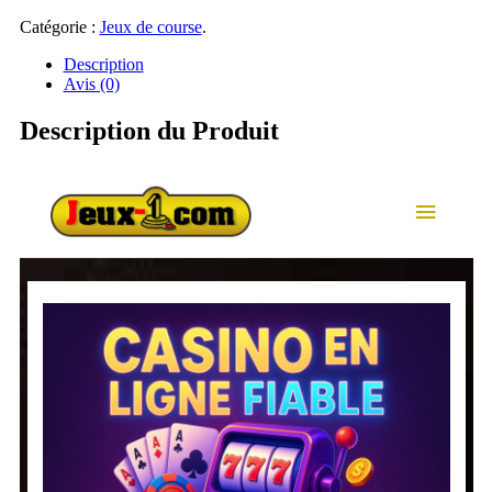
Catégorie :
Jeux de course
.
Description
Avis (0)
Description du Produit