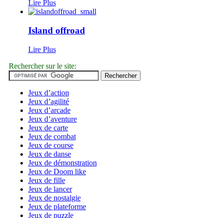
Lire Plus
Island offroad
Lire Plus
Rechercher sur le site:
Jeux d’action
Jeux d’agilité
Jeux d’arcade
Jeux d’aventure
Jeux de carte
Jeux de combat
Jeux de course
Jeux de danse
Jeux de démonstration
Jeux de Doom like
Jeux de fille
Jeux de lancer
Jeux de nostalgie
Jeux de plateforme
Jeux de puzzle