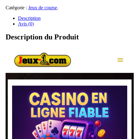
Catégorie :
Jeux de course
.
Description
Avis (0)
Description du Produit