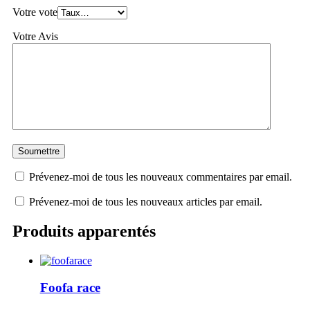
Votre vote
Votre Avis
Prévenez-moi de tous les nouveaux commentaires par email.
Prévenez-moi de tous les nouveaux articles par email.
Produits apparentés
Foofa race