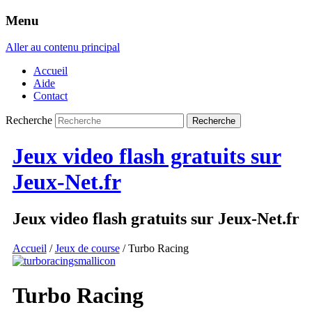
Menu
Aller au contenu principal
Accueil
Aide
Contact
Recherche
Jeux video flash gratuits sur
Jeux-Net.fr
Jeux video flash gratuits sur Jeux-Net.fr
Accueil
/
Jeux de course
/ Turbo Racing
Turbo Racing