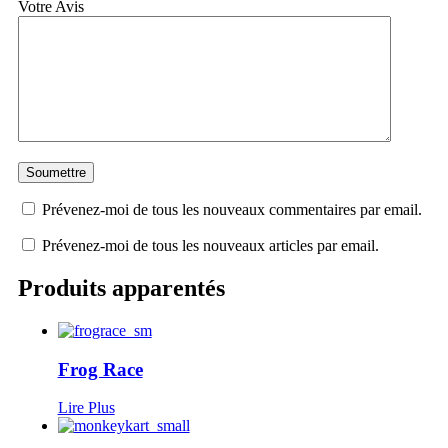
Votre Avis
Prévenez-moi de tous les nouveaux commentaires par email.
Prévenez-moi de tous les nouveaux articles par email.
Produits apparentés
Frog Race
Lire Plus