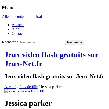
Menu
Aller au contenu principal
Accueil
Aide
Contact
Recherche
Jeux video flash gratuits sur
Jeux-Net.fr
Jeux video flash gratuits sur Jeux-Net.fr
Accueil
/
Jeux de fille
/ Jessica parker
Jessica parker