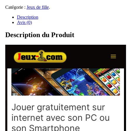
Catégorie :
Jeux de fille
.
Description
Avis (0)
Description du Produit