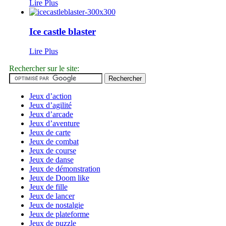
Lire Plus
Ice castle blaster
Lire Plus
Rechercher sur le site:
Jeux d’action
Jeux d’agilité
Jeux d’arcade
Jeux d’aventure
Jeux de carte
Jeux de combat
Jeux de course
Jeux de danse
Jeux de démonstration
Jeux de Doom like
Jeux de fille
Jeux de lancer
Jeux de nostalgie
Jeux de plateforme
Jeux de puzzle