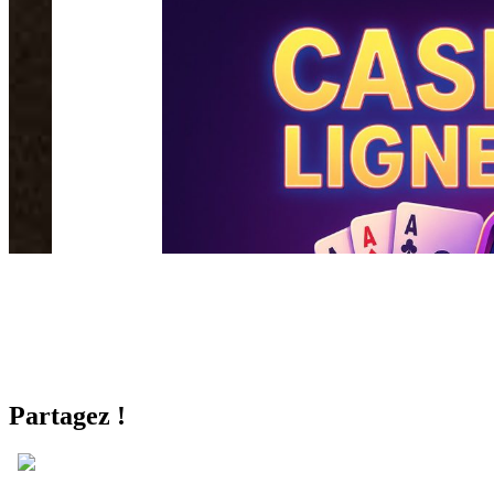
Partagez !