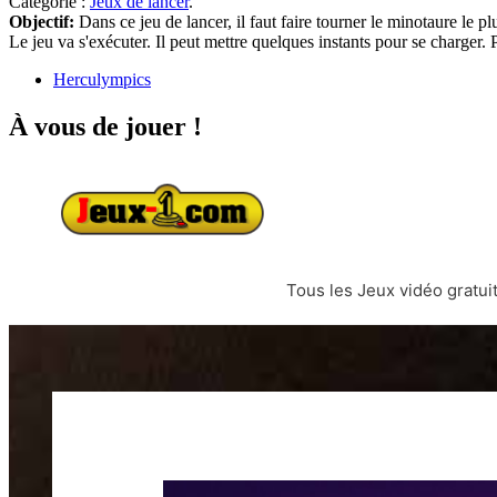
Catégorie :
Jeux de lancer
.
Objectif:
Dans ce jeu de lancer, il faut faire tourner le minotaure le pl
Le jeu va s'exécuter. Il peut mettre quelques instants pour se charger
Herculympics
À vous de jouer !