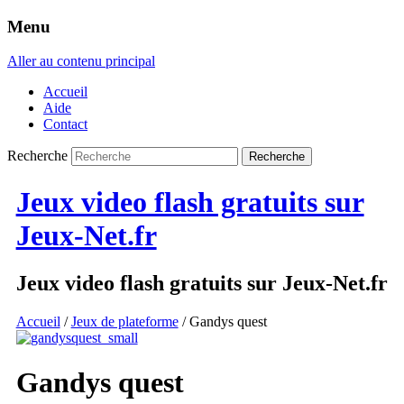
Menu
Aller au contenu principal
Accueil
Aide
Contact
Recherche
Jeux video flash gratuits sur
Jeux-Net.fr
Jeux video flash gratuits sur Jeux-Net.fr
Accueil
/
Jeux de plateforme
/ Gandys quest
Gandys quest