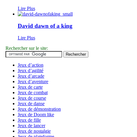
Lire Plus
David dawn of a king
Lire Plus
Rechercher sur le site:
Jeux d’action
Jeux d’agilité
Jeux d’arcade
Jeux d’aventure
Jeux de carte
Jeux de combat
Jeux de course
Jeux de danse
Jeux de démonstration
Jeux de Doom like
Jeux de fille
Jeux de lancer
Jeux de nostalgie
Jeux de plateforme