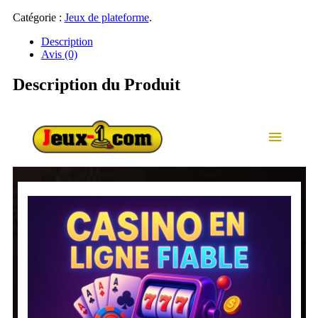
Catégorie :
Jeux de plateforme
.
Description
Avis (0)
Description du Produit