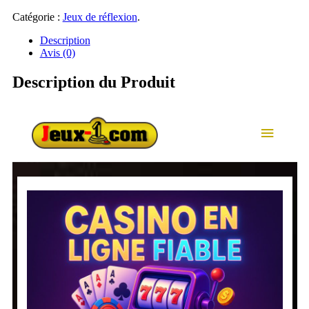
Catégorie :
Jeux de réflexion
.
Description
Avis (0)
Description du Produit