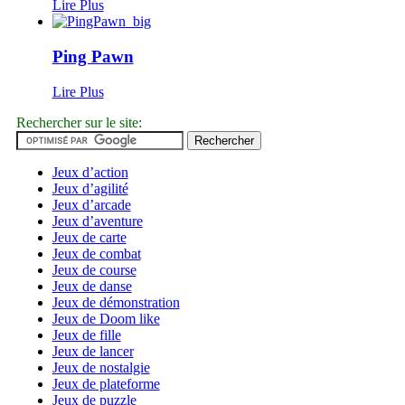
Lire Plus
Ping Pawn
Lire Plus
Rechercher sur le site:
Jeux d’action
Jeux d’agilité
Jeux d’arcade
Jeux d’aventure
Jeux de carte
Jeux de combat
Jeux de course
Jeux de danse
Jeux de démonstration
Jeux de Doom like
Jeux de fille
Jeux de lancer
Jeux de nostalgie
Jeux de plateforme
Jeux de puzzle