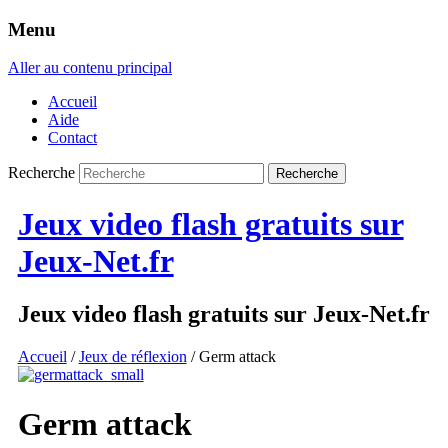
Menu
Aller au contenu principal
Accueil
Aide
Contact
Recherche
Jeux video flash gratuits sur
Jeux-Net.fr
Jeux video flash gratuits sur Jeux-Net.fr
Accueil
/
Jeux de réflexion
/ Germ attack
Germ attack