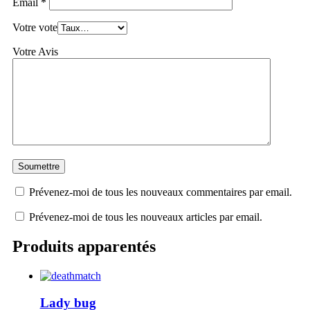
Email
*
Votre vote
Votre Avis
Prévenez-moi de tous les nouveaux commentaires par email.
Prévenez-moi de tous les nouveaux articles par email.
Produits apparentés
Lady bug