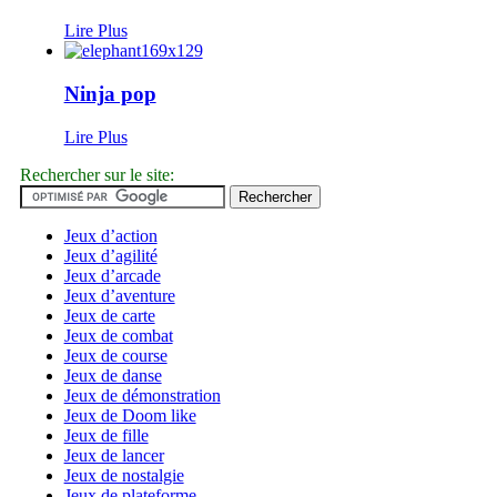
Lire Plus
Ninja pop
Lire Plus
Rechercher sur le site:
Jeux d’action
Jeux d’agilité
Jeux d’arcade
Jeux d’aventure
Jeux de carte
Jeux de combat
Jeux de course
Jeux de danse
Jeux de démonstration
Jeux de Doom like
Jeux de fille
Jeux de lancer
Jeux de nostalgie
Jeux de plateforme