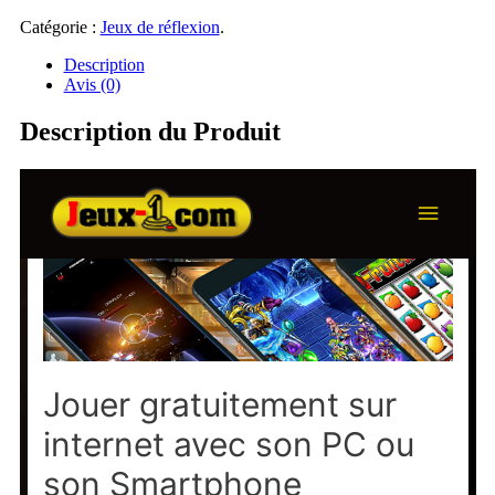
Catégorie :
Jeux de réflexion
.
Description
Avis (0)
Description du Produit