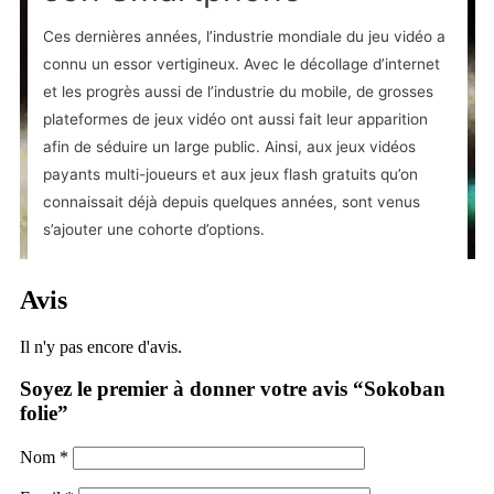
Avis
Il n'y pas encore d'avis.
Soyez le premier à donner votre avis “Sokoban
folie”
Nom
*