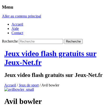
Menu
Aller au contenu principal
Accueil
Aide
Contact
Recherche
Jeux video flash gratuits sur
Jeux-Net.fr
Jeux video flash gratuits sur Jeux-Net.fr
Accueil
/
Jeux de sport
/ Avil bowler
Avil bowler