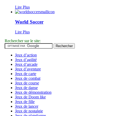
Lire Plus
World Soccer
Lire Plus
Rechercher sur le site:
Jeux d’action
Jeux d’agilité
Jeux d’arcade
Jeux d’aventure
Jeux de carte
Jeux de combat
Jeux de course
Jeux de danse
Jeux de démonstration
Jeux de Doom like
Jeux de fille
Jeux de lancer
Jeux de nostalgie
Jeux de plateforme