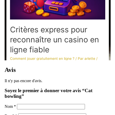
Avis
Il n'y pas encore d'avis.
Soyez le premier à donner votre avis “Cat
bowling”
Nom
*