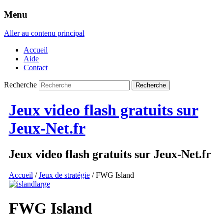
Menu
Aller au contenu principal
Accueil
Aide
Contact
Recherche
Jeux video flash gratuits sur
Jeux-Net.fr
Jeux video flash gratuits sur Jeux-Net.fr
Accueil
/
Jeux de stratégie
/ FWG Island
FWG Island