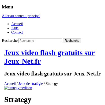
Menu
Aller au contenu principal
Accueil
Aide
Contact
Recherche
Jeux video flash gratuits sur
Jeux-Net.fr
Jeux video flash gratuits sur Jeux-Net.fr
Accueil
/
Jeux de stratégie
/ Strategy
Strategy