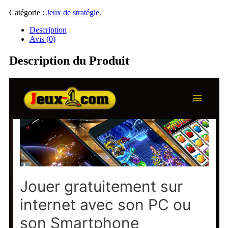
Catégorie :
Jeux de stratégie
.
Description
Avis (0)
Description du Produit