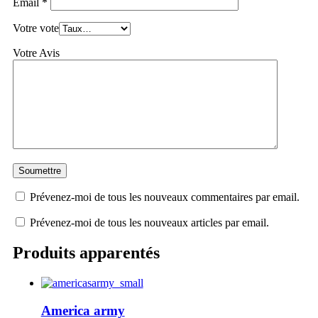
Email
*
Votre vote
Votre Avis
Prévenez-moi de tous les nouveaux commentaires par email.
Prévenez-moi de tous les nouveaux articles par email.
Produits apparentés
America army