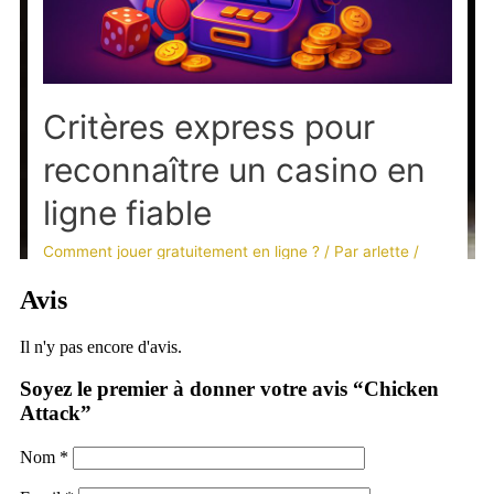
Avis
Il n'y pas encore d'avis.
Soyez le premier à donner votre avis “Chicken
Attack”
Nom
*