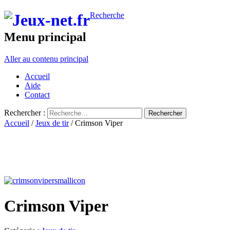
Recherche
Menu principal
Aller au contenu principal
Accueil
Aide
Contact
Rechercher :
Accueil
/
Jeux de tir
/ Crimson Viper
Crimson Viper