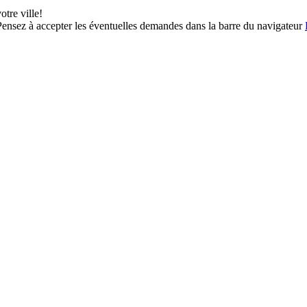
otre ville!
. Pensez à accepter les éventuelles demandes dans la barre du navigateur