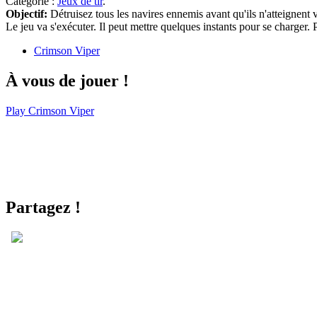
Catégorie :
Jeux de tir
.
Objectif:
Détruisez tous les navires ennemis avant qu'ils n'atteignent v
Le jeu va s'exécuter. Il peut mettre quelques instants pour se charger
Crimson Viper
À vous de jouer !
Play Crimson Viper
Partagez !