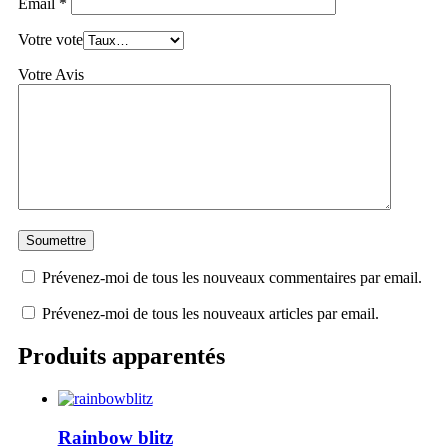
Email
*
Votre vote
Votre Avis
Prévenez-moi de tous les nouveaux commentaires par email.
Prévenez-moi de tous les nouveaux articles par email.
Produits apparentés
Rainbow blitz