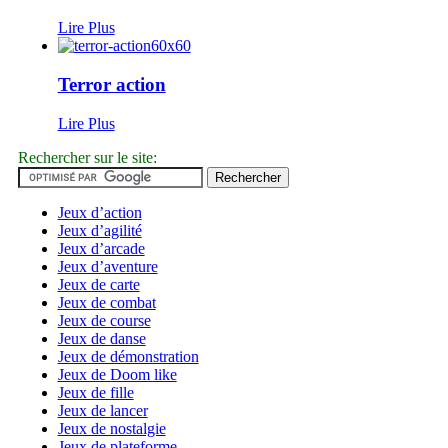
Lire Plus
Terror action
Lire Plus
Rechercher sur le site:
Jeux d’action
Jeux d’agilité
Jeux d’arcade
Jeux d’aventure
Jeux de carte
Jeux de combat
Jeux de course
Jeux de danse
Jeux de démonstration
Jeux de Doom like
Jeux de fille
Jeux de lancer
Jeux de nostalgie
Jeux de plateforme