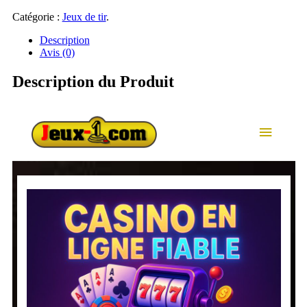
Catégorie :
Jeux de tir
.
Description
Avis (0)
Description du Produit