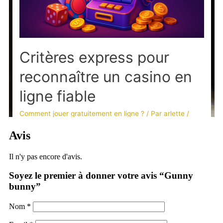
Avis
Il n'y pas encore d'avis.
Soyez le premier à donner votre avis “Gunny
bunny”
Nom
*