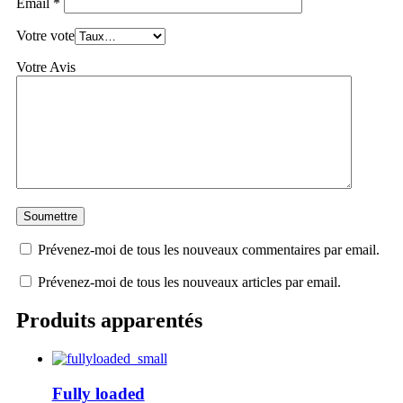
Email
*
Votre vote
Votre Avis
Prévenez-moi de tous les nouveaux commentaires par email.
Prévenez-moi de tous les nouveaux articles par email.
Produits apparentés
Fully loaded