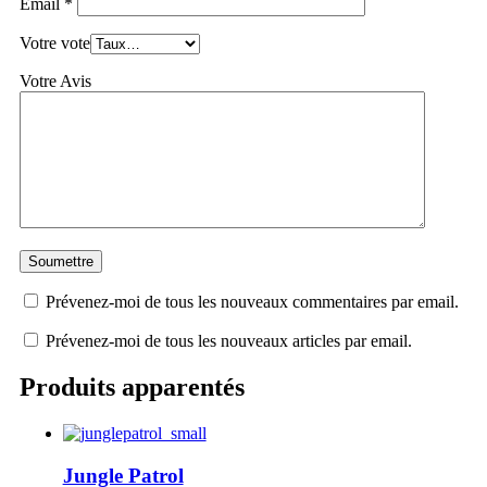
Email
*
Votre vote
Votre Avis
Prévenez-moi de tous les nouveaux commentaires par email.
Prévenez-moi de tous les nouveaux articles par email.
Produits apparentés
Jungle Patrol