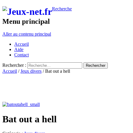
Recherche
Menu principal
Aller au contenu principal
Accueil
Aide
Contact
Rechercher :
Accueil
/
Jeux divers
/ Bat out a hell
Bat out a hell