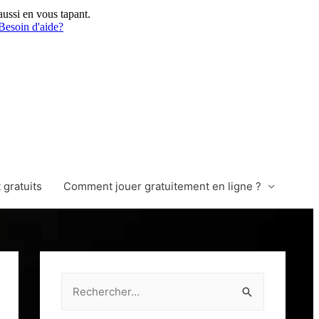
aussi en vous tapant.
Besoin d'aide?