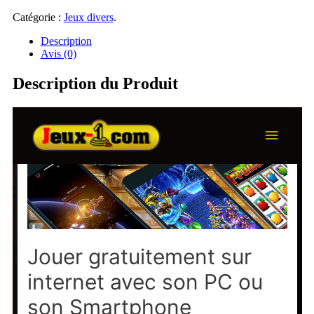
Catégorie :
Jeux divers
.
Description
Avis (0)
Description du Produit