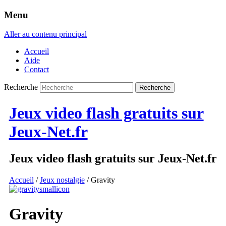
Menu
Aller au contenu principal
Accueil
Aide
Contact
Recherche
Jeux video flash gratuits sur
Jeux-Net.fr
Jeux video flash gratuits sur Jeux-Net.fr
Accueil
/
Jeux nostalgie
/ Gravity
Gravity