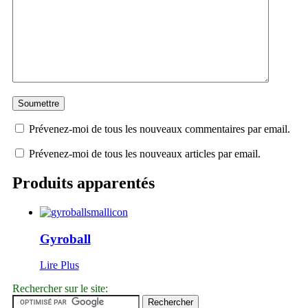
Prévenez-moi de tous les nouveaux commentaires par email.
Prévenez-moi de tous les nouveaux articles par email.
Produits apparentés
Gyroball
Lire Plus
Rechercher sur le site: